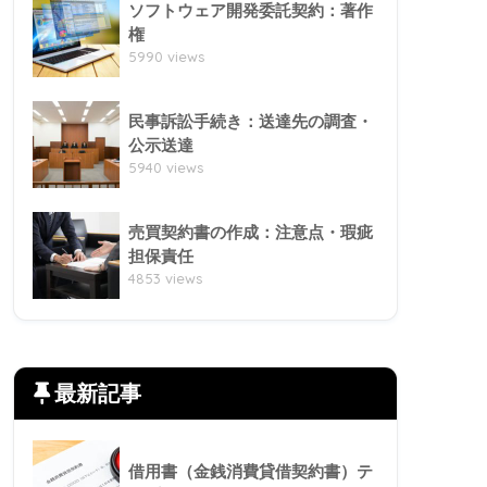
ソフトウェア開発委託契約：著作
権
5990 views
民事訴訟手続き：送達先の調査・
公示送達
5940 views
売買契約書の作成：注意点・瑕疵
担保責任
4853 views
最新記事
借用書（金銭消費貸借契約書）テ