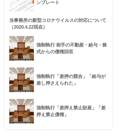
ンプレート
当事務所の新型コロナウイルスの対応について
（2020.4.22現在）
強制執行 相手の不動産・給与・株
式からの債権回収
強制執行「差押の競合」「給与が
差し押さえられた」
強制執行「差押え禁止財産」「差
押え禁止債権」