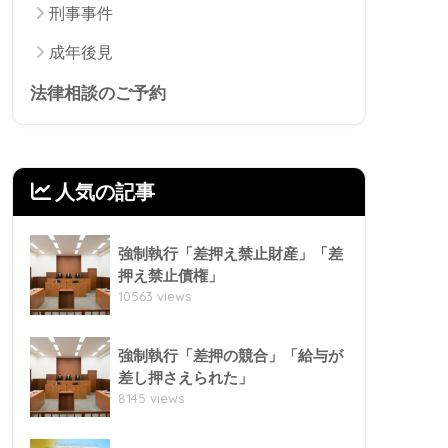
刑事事件
成年後見
法律相談のご予約
人気の記事
強制執行「差押え禁止財産」「差
押え禁止債権」
10563 views
強制執行「差押の競合」「給与が
差し押さえられた」
8145 views