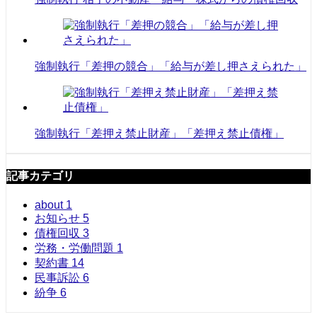
強制執行「差押の競合」「給与が差し押さえられた」
強制執行「差押え禁止財産」「差押え禁止債権」
記事カテゴリ
about
1
お知らせ
5
債権回収
3
労務・労働問題
1
契約書
14
民事訴訟
6
紛争
6