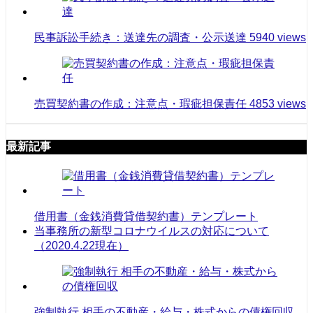
民事訴訟手続き：送達先の調査・公示送達
5940 views
売買契約書の作成：注意点・瑕疵担保責任
4853 views
最新記事
借用書（金銭消費貸借契約書）テンプレート
当事務所の新型コロナウイルスの対応について
（2020.4.22現在）
強制執行 相手の不動産・給与・株式からの債権回収