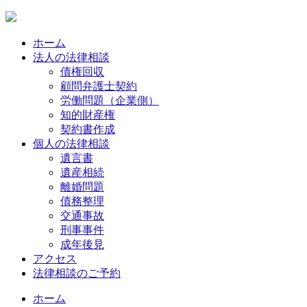
ホーム
法人の法律相談
債権回収
顧問弁護士契約
労働問題（企業側）
知的財産権
契約書作成
個人の法律相談
遺言書
遺産相続
離婚問題
債務整理
交通事故
刑事事件
成年後見
アクセス
法律相談のご予約
ホーム