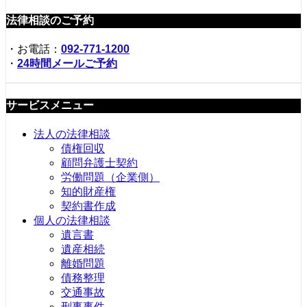
法律相談のご予約
・お電話：
092-771-1200
・
24時間メールご予約
サービスメニュー
法人の法律相談
債権回収
顧問弁護士契約
労働問題（企業側）
知的財産権
契約書作成
個人の法律相談
遺言書
遺産相続
離婚問題
債務整理
交通事故
刑事事件