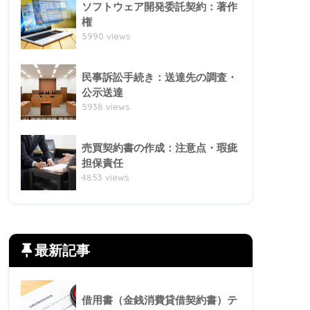
ソフトウェア開発委託契約：著作
権
5990 views
民事訴訟手続き：送達先の調査・
公示送達
5938 views
売買契約書の作成：注意点・瑕疵
担保責任
4853 views
最新記事
借用書（金銭消費貸借契約書）テ