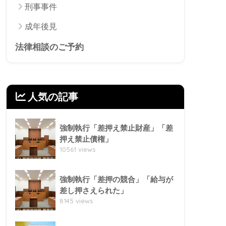
刑事事件
成年後見
法律相談のご予約
人気の記事
強制執行「差押え禁止財産」「差
押え禁止債権」
10561 views
強制執行「差押の競合」「給与が
差し押さえられた」
8145 views