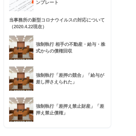
ンプレート
当事務所の新型コロナウイルスの対応について
（2020.4.22現在）
強制執行 相手の不動産・給与・株
式からの債権回収
強制執行「差押の競合」「給与が
差し押さえられた」
強制執行「差押え禁止財産」「差
押え禁止債権」