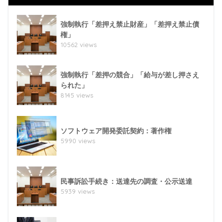
強制執行「差押え禁止財産」「差押え禁止債
権」
10562 views
強制執行「差押の競合」「給与が差し押さえ
られた」
8145 views
ソフトウェア開発委託契約：著作権
5990 views
民事訴訟手続き：送達先の調査・公示送達
5939 views