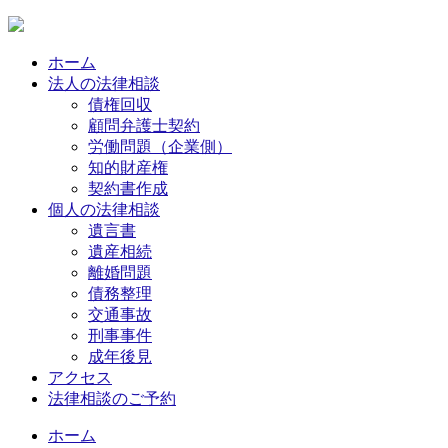
ホーム
法人の法律相談
債権回収
顧問弁護士契約
労働問題（企業側）
知的財産権
契約書作成
個人の法律相談
遺言書
遺産相続
離婚問題
債務整理
交通事故
刑事事件
成年後見
アクセス
法律相談のご予約
ホーム