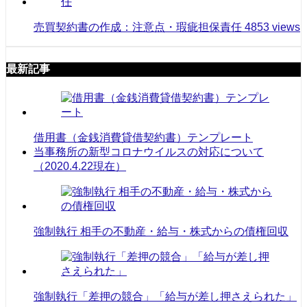
売買契約書の作成：注意点・瑕疵担保責任
4853 views
最新記事
借用書（金銭消費貸借契約書）テンプレート
当事務所の新型コロナウイルスの対応について
（2020.4.22現在）
強制執行 相手の不動産・給与・株式からの債権回収
強制執行「差押の競合」「給与が差し押さえられた」