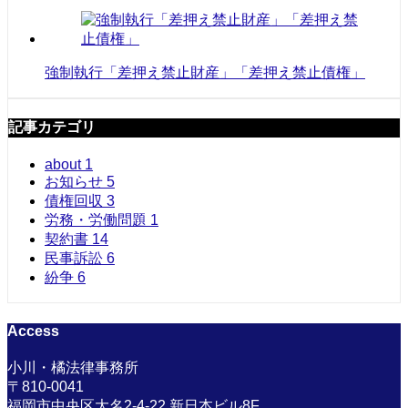
強制執行「差押え禁止財産」「差押え禁止債権」
記事カテゴリ
about
1
お知らせ
5
債権回収
3
労務・労働問題
1
契約書
14
民事訴訟
6
紛争
6
Access
小川・橘法律事務所
〒810-0041
福岡市中央区大名2-4-22 新日本ビル8F