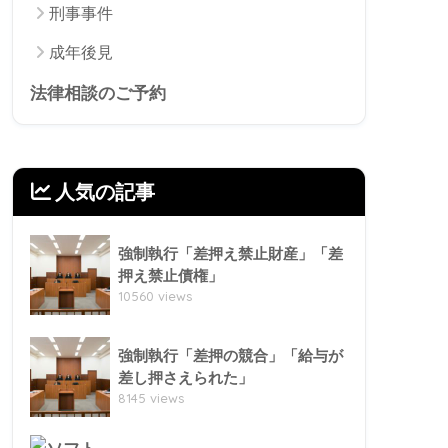
刑事事件
成年後見
法律相談のご予約
人気の記事
強制執行「差押え禁止財産」「差
押え禁止債権」
10560 views
強制執行「差押の競合」「給与が
差し押さえられた」
8145 views