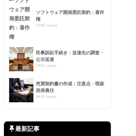
ソフトウェア開発委託契約：著作
権
5990 views
民事訴訟手続き：送達先の調査・
公示送達
5937 views
売買契約書の作成：注意点・瑕疵
担保責任
4853 views
最新記事