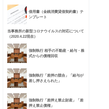
借用書（金銭消費貸借契約書）テ
ンプレート
当事務所の新型コロナウイルスの対応について
（2020.4.22現在）
強制執行 相手の不動産・給与・株
式からの債権回収
強制執行「差押の競合」「給与が
差し押さえられた」
強制執行「差押え禁止財産」「差
押え禁止債権」