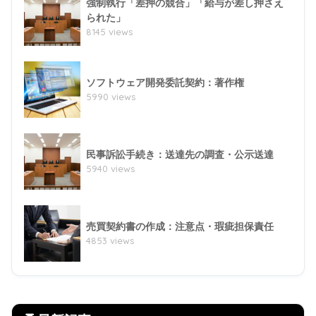
強制執行「差押の競合」「給与が差し押さえ
られた」
8145 views
ソフトウェア開発委託契約：著作権
5990 views
民事訴訟手続き：送達先の調査・公示送達
5940 views
売買契約書の作成：注意点・瑕疵担保責任
4853 views